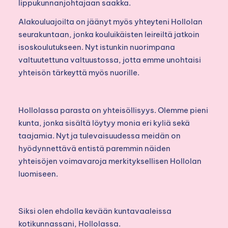
lippukunnanjohtajaan saakka.
Alakouluajoilta on jäänyt myös yhteyteni Hollolan
seurakuntaan, jonka kouluikäisten leireiltä jatkoin
isoskoulutukseen. Nyt istunkin nuorimpana
valtuutettuna valtuustossa, jotta emme unohtaisi
yhteisön tärkeyttä myös nuorille.
Hollolassa parasta on yhteisöllisyys. Olemme pieni
kunta, jonka sisältä löytyy monia eri kyliä sekä
taajamia. Nyt ja tulevaisuudessa meidän on
hyödynnettävä entistä paremmin näiden
yhteisöjen voimavaroja merkityksellisen Hollolan
luomiseen.
Siksi olen ehdolla kevään kuntavaaleissa
kotikunnassani, Hollolassa.