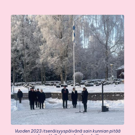
Vuoden 2023 itsenäisyyspäivänä sain kunnian pitää