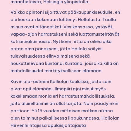
maantieteistä, Helsingin yliopistolla.
Vaikka opintoni sijoittuvat pääkaupunkiseudulle, en
ole koskaan kokonaan lähtenyt Hollolasta. Täällä
minua ovat pitäneet koti Vesikansassa, ystävät,
vapaa-ajan harrastukseni sekä luottamustehtävät
kotiseurakunnassa. Nyt koen, että on oikea aika
antaa oma panokseni, jotta Hollola säilyisi
tulevaisuudessa elinvoimaisena sekä
houkuttelevana kuntana. Kuntana, jossa kaikilla on
mahdollisuudet merkitykselliseen elämään.
Kävin ala-asteeni Kalliolan koulussa, josta sain
oivat opit elämääni. Ilmapiiri ajoi minut myös
kokeilemaan monia eri harrastusmahdollisuuksia,
joita alueellamme on ollut tarjota. Näin päädyinkin
partioon. Yli 15 vuoden mittaisen matkan aikana
olen toiminut paikallisessa lippukunnassa, Hollolan
Hirvenhiihtäjissä apulaisjohtajasta