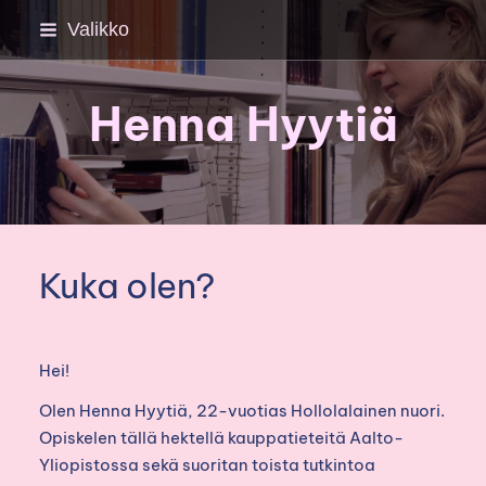
Siirry
Valikko
sivun
sisältöön
Henna Hyytiä
Kuka olen?
Hei!
Olen Henna Hyytiä, 22-vuotias Hollolalainen nuori.
Opiskelen tällä hektellä kauppatieteitä Aalto-
Yliopistossa sekä suoritan toista tutkintoa