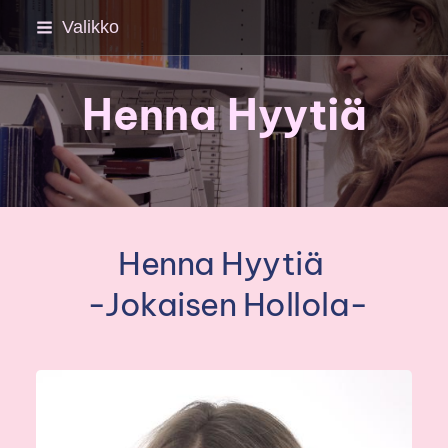
Siirry
Valikko
sivun
sisältöön
Henna Hyytiä
Henna Hyytiä
-Jokaisen Hollola-