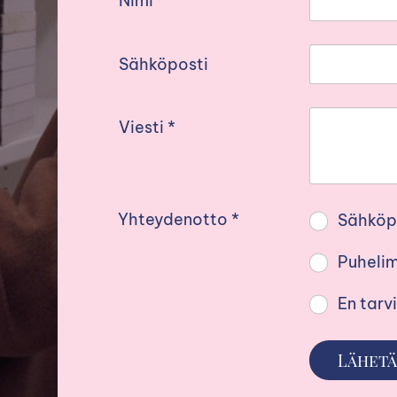
Nimi
*
Sähköposti
Viesti
*
Yhteydenotto
*
Sähköp
Puhelim
En tarv
Lähetä