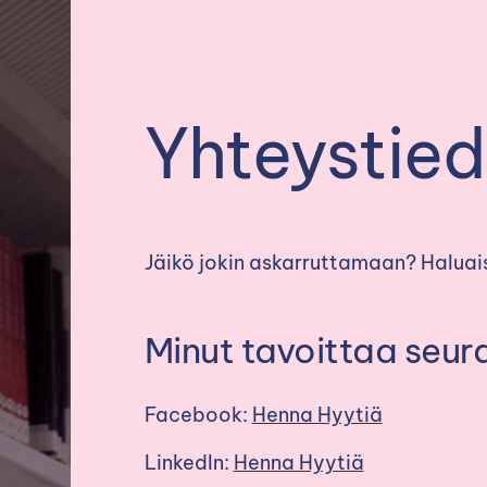
Yhteystied
Jäikö jokin askarruttamaan? Haluais
Minut tavoittaa seur
Facebook:
Henna Hyytiä
LinkedIn:
Henna Hyytiä