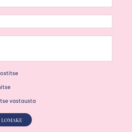
ostitse
itse
itse vastausta
 lomake