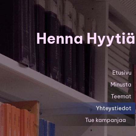
Siirry
sivun
sisältöön
Henna Hyytiä
Etusivu
Minusta
Teemat
Yhteystiedot
Tue kampanjaa